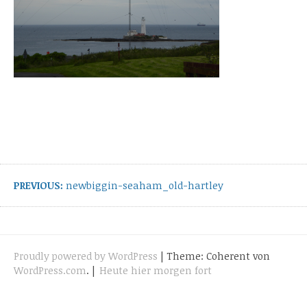
Beitragsnavigation
Vorheriger
PREVIOUS:
newbiggin-seaham_old-hartley
Beitrag:
Proudly powered by WordPress
|
Theme: Coherent von
WordPress.com
.
|
Heute hier morgen fort